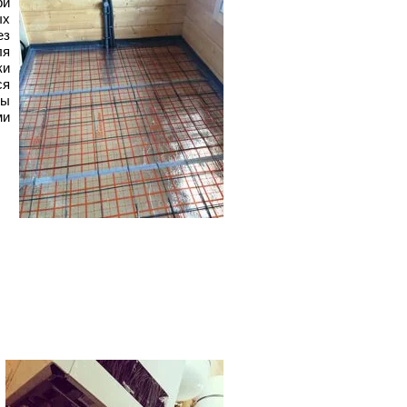
ри
ых
ез
ля
ки
ся
ты
ми