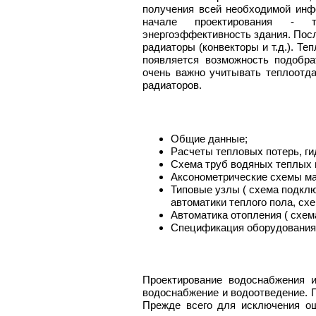
получения всей необходимой инф
начале проектирования - т
энергоэффективность здания. Пос
радиаторы (конвекторы и т.д.). Те
появляется возможность подобра
очень важно учитывать теплоотда
радиаторов.
Общие данные;
Расчеты тепловых потерь, ги
Схема труб водяных теплых п
Аксонометрические схемы ма
Типовые узлы ( схема подклю
автоматики теплого пола, схе
Автоматика отопления ( схем
Спецификация оборудования 
Проектирование водоснабжения и
водоснабжение и водоотведение. П
Прежде всего для исключения ош