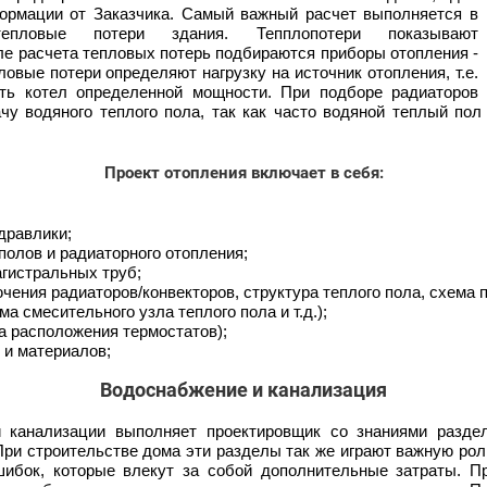
ормации от Заказчика. Самый важный расчет выполняется в
епловые потери здания. Тепплопотери показывают
ле расчета тепловых потерь подбираются приборы отопления -
пловые потери определяют нагрузку на источник отопления, т.е.
ть котел определенной мощности. При подборе радиаторов
чу водяного теплого пола, так как часто водяной теплый пол
Проект отопления включает в себя:
дравлики;
олов и радиаторного отопления;
гистральных труб;
чения радиаторов/конвекторов, структура теплого пола, схема 
ма смесительного узла теплого пола и т.д.);
а расположения термостатов);
и материалов;
Водоснабжение и канализация
 канализации выполняет проектировщик со знаниями разде
ри строительстве дома эти разделы так же играют важную рол
ибок, которые влекут за собой дополнительные затраты. П