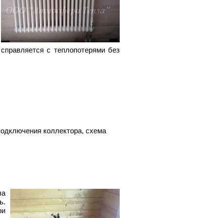
 справляется с теплопотерями без
подключения коллектора, схема
ла
ь.
ри