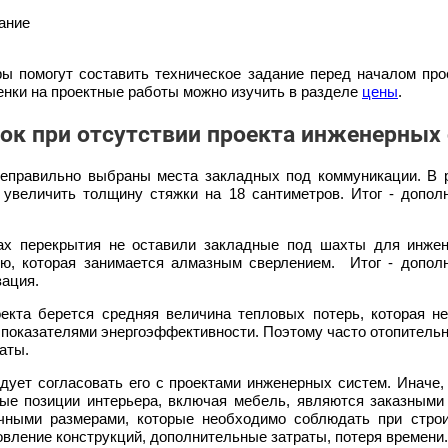
ание
 помогут составить техническое задание перед началом про
енки на проектные работы можно изучить в разделе
цены
.
к при отсутствии проекта инженерных 
неправильно выбраны места закладных под коммуникации. В р
увеличить толщину стяжки на 18 сантиметров. Итог - допол
тах перекрытия не оставили закладные под шахты для инже
ю, которая занимается алмазным сверлением. Итог - дополн
зация.
екта берется средняя величина тепловых потерь, которая не
 показателями энергоэффективности. Поэтому часто отопител
аты.
едует согласовать его с проектами инженерных систем. Иначе,
рые позиции интерьера, включая мебель, являются заказными 
чными размерами, которые необходимо соблюдать при строи
овление конструкций, дополнительные затраты, потеря времени.