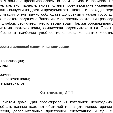
о, чтобы она проектировалась по всем нормам и правилам. П
 желательно, параллельно выполнять проектирование инженерн
жить выпуски из дома и предусмотреть шахты и проходки чер
ализации очень важно соблюдать допустимый уклон труб. Д
хнического задания с Заказчиком согласовываются тип развод
 шкафов, уточняется место ввода воды. Так же обговаривают
истема протечек воды, химическая водоотчитска и т.д. Проек
беспечат наиболее удобное использование сантехнически
роекта водоснабжения и канализации:
 канализации;
стем;
жения;
в протечек воды;
и материалов.
Котельная, ИТП
 систем дома. Для проектирования котельной необходимо
собрать данные всех потребителей тепла (отопление, горячее
ссейн, дополнительные пристройки, снеготаяние и т.д.) с