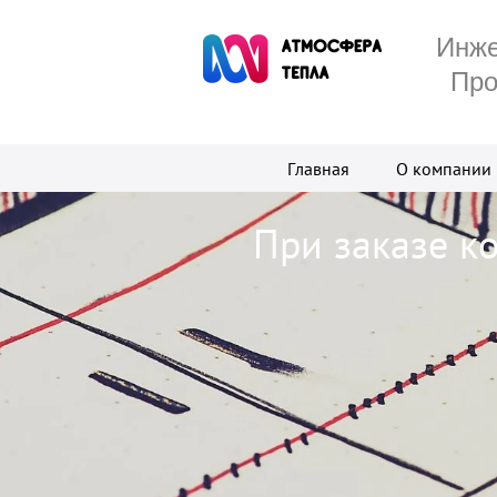
Инже
Про
Главная
О компании
При заказе к