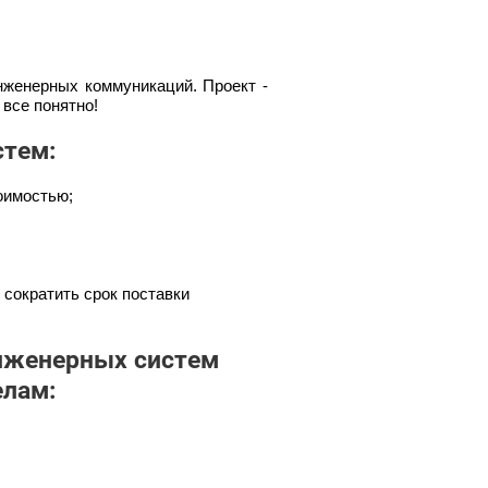
нженерных коммуникаций. Проект -
 все понятно!
стем:
оимостью;
 сократить срок поставки
нженерных систем
лам: